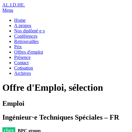
AL.I.D.HE.
Menu
Home
A propos
Nos diplômé·e·s
Conférences
Retrouvailles
Prix
Offres d'emploi
Présence
Contact
Cotisation
Archives
Offre d'Emploi, sélection
Emploi
Ingénieur·e Techniques Spéciales – FR
chez
BPC group