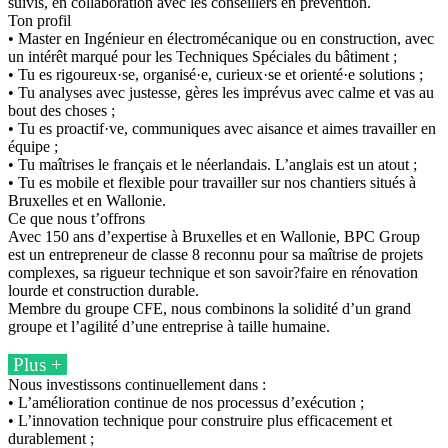
suivis, en collaboration avec les conseillers en prévention.
Ton profil
• Master en Ingénieur en électromécanique ou en construction, avec
un intérêt marqué pour les Techniques Spéciales du bâtiment ;
• Tu es rigoureux·se, organisé·e, curieux·se et orienté·e solutions ;
• Tu analyses avec justesse, gères les imprévus avec calme et vas au
bout des choses ;
• Tu es proactif·ve, communiques avec aisance et aimes travailler en
équipe ;
• Tu maîtrises le français et le néerlandais. L’anglais est un atout ;
• Tu es mobile et flexible pour travailler sur nos chantiers situés à
Bruxelles et en Wallonie.
Ce que nous t’offrons
Avec 150 ans d’expertise à Bruxelles et en Wallonie, BPC Group
est un entrepreneur de classe 8 reconnu pour sa maîtrise de projets
complexes, sa rigueur technique et son savoir?faire en rénovation
lourde et construction durable.
Membre du groupe CFE, nous combinons la solidité d’un grand
groupe et l’agilité d’une entreprise à taille humaine.
Plus +
Nous investissons continuellement dans :
• L’amélioration continue de nos processus d’exécution ;
• L’innovation technique pour construire plus efficacement et
durablement ;